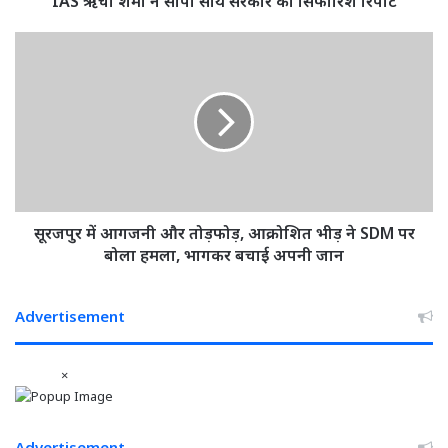
IAS ऋचा शर्मा ने सौंपी साय सरकार को सिफारिश रिपोर्ट
ऋचा
शर्मा
सूरजपुर
ने
में
सौंपी
आगजनी
साय
और
सरकार
तोड़फोड़,
को
आक्रोशित
सिफारिश
भीड़
रिपोर्ट
ने
SDM
पर
सूरजपुर में आगजनी और तोड़फोड़, आक्रोशित भीड़ ने SDM पर
बोला
बोला हमला, भागकर बचाई अपनी जान
हमला,
भागकर
बचाई
Advertisement
अपनी
जान
×
Advertisement