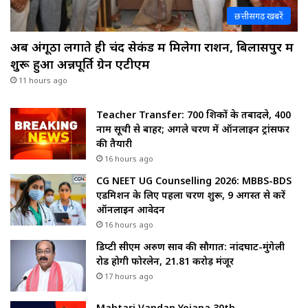
छत्तीसगढ़ खबरें
अब अंगूठा लगाते ही चंद सेकंड में मिलेगा राशन, बिलासपुर में
शुरू हुआ अन्नपूर्ति ग्रेन एटीएम
11 hours ago
Teacher Transfer: 700 शिक्षकों के तबादले, 400
नाम सूची से बाहर; अगले चरण में ऑनलाइन ट्रांसफर
की तैयारी
16 hours ago
CG NEET UG Counselling 2026: MBBS-BDS
एडमिशन के लिए पहला चरण शुरू, 9 अगस्त से करें
ऑनलाइन आवेदन
16 hours ago
डिप्टी सीएम अरुण साव की सौगात: नांदघाट-मुंगेली
रोड होगी फोरलेन, ₹21.81 करोड़ मंजूर
17 hours ago
Mahtari Vandan Yojana 30th