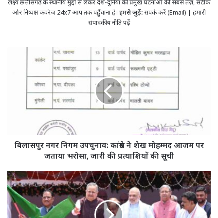
लक्ष्य छत्तीसगढ़ के स्थानीय मुद्दों से लेकर देश-दुनिया की प्रमुख घटनाओं की सबसे तेज़, सटीक
और निष्पक्ष कवरेज 24x7 आप तक पहुँचाना है।
हमसे जुड़ें:
संपर्क करें (Email)
|
हमारी
संपादकीय नीति पढ़ें
बिलासपुर
नगर
निगम
उपचुनाव:
कांग्रेस
ने
शेख
मोहम्मद
आजम
पर
बिलासपुर नगर निगम उपचुनाव: कांग्रेस ने शेख मोहम्मद आजम पर
जताया
जताया भरोसा, जारी की प्रत्याशियों की सूची
भरोसा,
जारी
केंद्रीय
की
मंत्री
प्रत्याशियों
अमित
की
शाह
सूची
ने