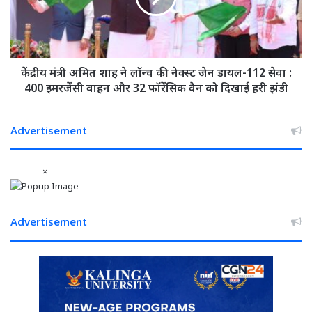
लॉन्च
की
नेक्स्ट
जेन
डायल-112
केंद्रीय मंत्री अमित शाह ने लॉन्च की नेक्स्ट जेन डायल-112 सेवा :
सेवा
400 इमरजेंसी वाहन और 32 फॉरेंसिक वैन को दिखाई हरी झंडी
:
400
इमरजेंसी
Advertisement
वाहन
और
×
32
फॉरेंसिक
वैन
को
Advertisement
दिखाई
हरी
झंडी