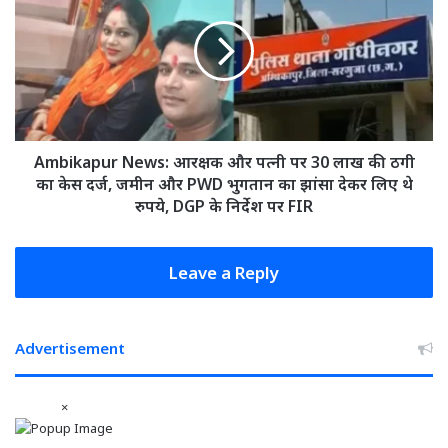
आरक्षक
और
पत्नी
पर
30
लाख
की
ठगी
Ambikapur News: आरक्षक और पत्नी पर 30 लाख की ठगी
का
का केस दर्ज, जमीन और PWD भुगतान का झांसा देकर लिए थे
केस
रुपये, DGP के निर्देश पर FIR
दर्ज,
जमीन
और
Leave a Reply
PWD
भुगतान
का
Advertisement
झांसा
देकर
लिए
×
थे
रुपये,