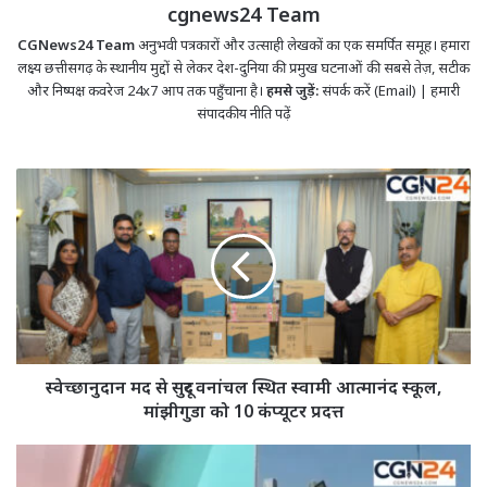
cgnews24 Team
CGNews24 Team
अनुभवी पत्रकारों और उत्साही लेखकों का एक समर्पित समूह। हमारा
लक्ष्य छत्तीसगढ़ के स्थानीय मुद्दों से लेकर देश-दुनिया की प्रमुख घटनाओं की सबसे तेज़, सटीक
और निष्पक्ष कवरेज 24x7 आप तक पहुँचाना है।
हमसे जुड़ें:
संपर्क करें (Email)
|
हमारी
संपादकीय नीति पढ़ें
स्वेच्छानुदान
मद
से
सुदूर
वनांचल
स्थित
स्वामी
आत्मानंद
स्कूल,
मांझीगुडा
स्वेच्छानुदान मद से सुदूर वनांचल स्थित स्वामी आत्मानंद स्कूल,
को
मांझीगुडा को 10 कंप्यूटर प्रदत्त
10
कंप्यूटर
Ambikapur
प्रदत्त
News: