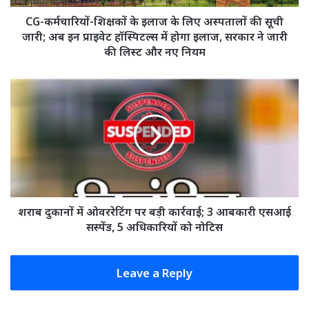
की
सूची
CG-कर्मचारियों-शिक्षकों के इलाज के लिए अस्पतालों की सूची
जारी;
जारी; अब इन प्राइवेट हॉस्पिटल्स में होगा इलाज, सरकार ने जारी
अब
की लिस्ट और नए नियम
इन
प्राइवेट
शराब
हॉस्पिटल्स
दुकानों
में
में
होगा
ओवररेटिंग
इलाज,
पर
सरकार
बड़ी
ने
कार्रवाई;
जारी
3
की
आबकारी
लिस्ट
एसआई
शराब दुकानों में ओवररेटिंग पर बड़ी कार्रवाई; 3 आबकारी एसआई
और
सस्पेंड,
सस्पेंड, 5 अधिकारियों को नोटिस
नए
5
नियम
अधिकारियों
को
Leave a Reply
नोटिस