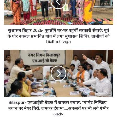
घर-
घर
पहुंचीं
सरकारी
सेवाएं;
पूर्व
सुशासन तिहार 2026- पुवर्ती में घर-घर पहुंचीं सरकारी सेवाएं; पूर्व
के
के घोर नक्सल प्रभावित गांव में लगा सुशासन शिविर, ग्रामीणों को
घोर
मिली बड़ी राहत
नक्सल
प्रभावित
Bilaspur-
गांव
एमआईसी
में
बैठक
लगा
में
सुशासन
जमकर
शिविर,
बवाल:
ग्रामीणों
"पार्षद
को
निष्क्रिय"
मिली
बयान
बड़ी
पर
Bilaspur- एमआईसी बैठक में जमकर बवाल: "पार्षद निष्क्रिय"
राहत
मेयर
बयान पर मेयर घिरीं, जमकर हंगामा....अफसरों पर भी लगे गंभीर
घिरीं,
आरोप