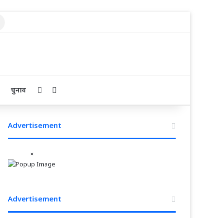
Search
for
Sidebar
Search for
चुनाव
Advertisement
×
Advertisement