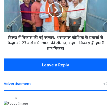
विकास
दी
की
बधाई
नई
रफ्तार:
धरमलाल
कौशिक
के
प्रयासों
बिल्हा में विकास की नई रफ्तार: धरमलाल कौशिक के प्रयासों से
से
बिल्हा को 23 करोड़ से ज्यादा की सौगात, कहा – विकास ही हमारी
बिल्हा
प्राथमिकता
को
23
करोड़
Leave a Reply
से
ज्यादा
की
Advertisement
सौगात,
कहा
–
×
विकास
ही
हमारी