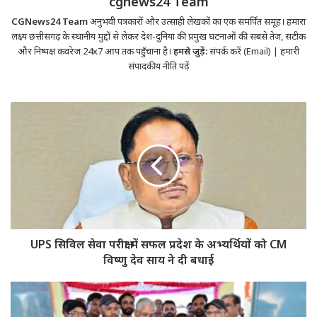
cgnews24 Team
CGNews24 Team
अनुभवी पत्रकारों और उत्साही लेखकों का एक समर्पित समूह। हमारा
लक्ष्य छत्तीसगढ़ के स्थानीय मुद्दों से लेकर देश-दुनिया की प्रमुख घटनाओं की सबसे तेज़, सटीक
और निष्पक्ष कवरेज 24x7 आप तक पहुँचाना है।
हमसे जुड़ें:
संपर्क करें (Email)
|
हमारी
संपादकीय नीति पढ़ें
UPS
सिविल
सेवा
परीक्षा
में
सफल
प्रदेश
के
अभ्यर्थियों
को
UPS सिविल सेवा परीक्षा में सफल प्रदेश के अभ्यर्थियों को CM
CM
विष्णु देव साय ने दी बधाई
विष्णु
देव
बिल्हा
साय
में
ने