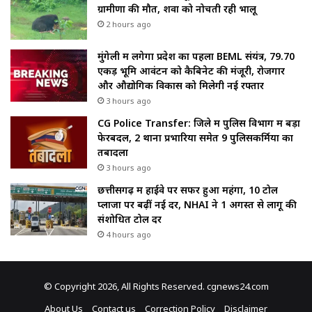
ग्रामीणों की मौत, शवों को नोचती रही भालू
2 hours ago
मुंगेली में लगेगा प्रदेश का पहला BEML संयंत्र, 79.70
एकड़ भूमि आवंटन को कैबिनेट की मंजूरी, रोजगार
और औद्योगिक विकास को मिलेगी नई रफ्तार
3 hours ago
CG Police Transfer: जिले में पुलिस विभाग में बड़ा
फेरबदल, 2 थाना प्रभारियों समेत 9 पुलिसकर्मियों का
तबादला
3 hours ago
छत्तीसगढ़ में हाईवे पर सफर हुआ महंगा, 10 टोल
प्लाजा पर बढ़ीं नई दरें, NHAI ने 1 अगस्त से लागू की
संशोधित टोल दरें
4 hours ago
© Copyright 2026, All Rights Reserved. cgnews24.com
About Us
Contact us
Correction Policy
Disclaimer