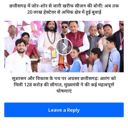
बोनी:
छत्तीसगढ़ में जोर-शोर से जारी खरीफ सीजन की बोनी: अब तक
अब
20 लाख हेक्टेयर से अधिक क्षेत्र में हुई बुवाई
तक
20
सुशासन
लाख
और
हेक्टेयर
विकास
से
के
अधिक
पथ
क्षेत्र
पर
में
अग्रसर
हुई
छत्तीसगढ़:
बुवाई
आरंग
को
सुशासन और विकास के पथ पर अग्रसर छत्तीसगढ़: आरंग को
मिली
मिली 128 करोड़ की सौगात, मुख्यमंत्री ने की कई महत्वपूर्ण
128
घोषणाएं
करोड़
की
सौगात,
Leave a Reply
मुख्यमंत्री
ने
की