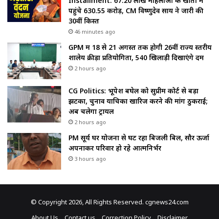
Installment: 67.20 लाख महिलाओं के खातों में
पहुंचे 630.55 करोड़, CM विष्णुदेव साय ने जारी की
30वीं किस्त
46 minutes ago
GPM में 18 से 21 अगस्त तक होगी 26वीं राज्य स्तरीय
शालेय क्रीड़ा प्रतियोगिता, 540 खिलाड़ी दिखाएंगे दम
2 hours ago
CG Politics: भूपेश बघेल को सुप्रीम कोर्ट से बड़ा
झटका, चुनाव याचिका खारिज करने की मांग ठुकराई;
अब चलेगा ट्रायल
2 hours ago
PM सूर्य घर योजना से घट रहा बिजली बिल, सौर ऊर्जा
अपनाकर परिवार हो रहे आत्मनिर्भर
3 hours ago
© Copyright 2026, All Rights Reserved. cgnews24.com
About Us
Contact us
Correction Policy
Disclaimer