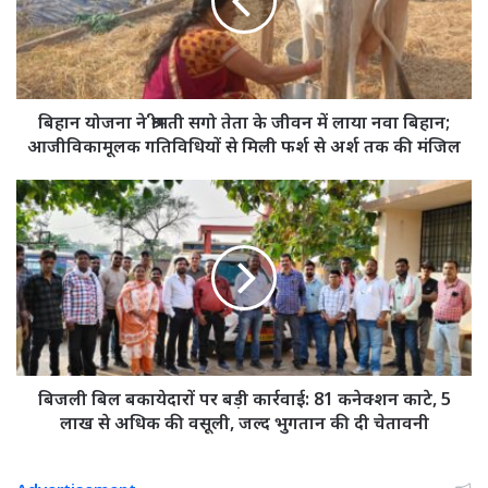
सगो
तेता
के
जीवन
में
लाया
बिहान योजना ने श्रीमती सगो तेता के जीवन में लाया नवा बिहान;
नवा
आजीविकामूलक गतिविधियों से मिली फर्श से अर्श तक की मंजिल
बिहान;
आजीविकामूलक
बिजली
गतिविधियों
बिल
से
बकायेदारों
मिली
पर
फर्श
बड़ी
से
कार्रवाई:
अर्श
81
तक
कनेक्शन
की
काटे,
मंजिल
5
बिजली बिल बकायेदारों पर बड़ी कार्रवाई: 81 कनेक्शन काटे, 5
लाख
लाख से अधिक की वसूली, जल्द भुगतान की दी चेतावनी
से
अधिक
की