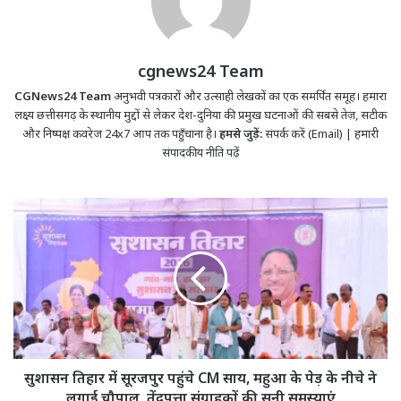
cgnews24 Team
CGNews24 Team
अनुभवी पत्रकारों और उत्साही लेखकों का एक समर्पित समूह। हमारा
लक्ष्य छत्तीसगढ़ के स्थानीय मुद्दों से लेकर देश-दुनिया की प्रमुख घटनाओं की सबसे तेज़, सटीक
और निष्पक्ष कवरेज 24x7 आप तक पहुँचाना है।
हमसे जुड़ें:
संपर्क करें (Email)
|
हमारी
संपादकीय नीति पढ़ें
सुशासन
तिहार
में
सूरजपुर
पहुंचे
CM
साय,
महुआ
के
पेड़
सुशासन तिहार में सूरजपुर पहुंचे CM साय, महुआ के पेड़ के नीचे ने
के
लगाई चौपाल, तेंदूपत्ता संग्राहकों की सुनी समस्याएं