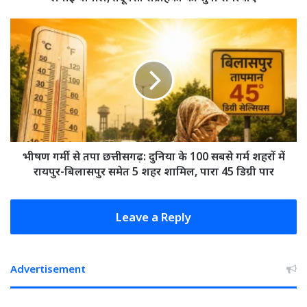
नीचे
ने
भीषण
लगाई
गर्मी
चौपाल,
से
तेंदूपत्ता
तपा
संग्राहकों
छत्तीसगढ़:
की
दुनिया
सुनी
के
समस्याएं
100
सबसे
गर्म
भीषण गर्मी से तपा छत्तीसगढ़: दुनिया के 100 सबसे गर्म शहरों में
शहरों
रायपुर-बिलासपुर समेत 5 शहर शामिल, पारा 45 डिग्री पार
में
रायपुर-
बिलासपुर
Leave a Reply
समेत
5
शहर
Advertisement
शामिल,
पारा
45