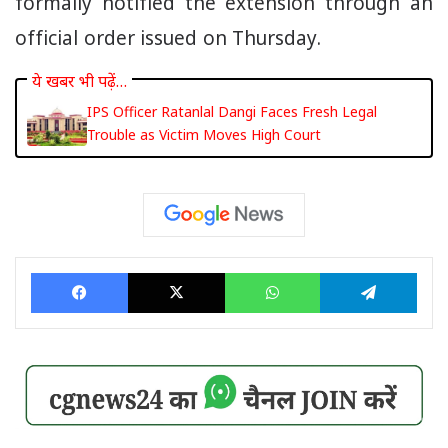
formally notified the extension through an
official order issued on Thursday.
ये खबर भी पढ़ें…
IPS Officer Ratanlal Dangi Faces Fresh Legal
Trouble as Victim Moves High Court
Facebook
X
WhatsApp
Tele