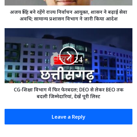
ने
बढ़ाई
अजय सिंह बने रहेंगे राज्य निर्वाचन आयुक्त, शासन ने बढ़ाई सेवा
सेवा
अवधि; सामान्य प्रशासन विभाग ने जारी किया आदेश
अवधि;
सामान्य
CG-
प्रशासन
शिक्षा
विभाग
विभाग
ने
में
जारी
फिर
किया
फेरबदल;
आदेश
DEO
से
लेकर
BEO
CG-शिक्षा विभाग में फिर फेरबदल; DEO से लेकर BEO तक
तक
बदली जिम्मेदारियां, देखें पूरी लिस्ट
बदली
जिम्मेदारियां,
देखें
Leave a Reply
पूरी
लिस्ट