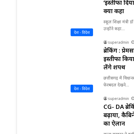
‘इस्तीफा दिय
क्या कहा
स्कूल शिक्षा मंत्री ड
उन्होंने कहा…
देश - विदेश
superadmin
ब्रेकिंग : प्रे
इस्तीफा किया
लेंगे शपथ
छत्तीसगढ़ में विधान
फेरबदल देखने…
देश - विदेश
superadmin
CG- DA ब्रेक
बढ़ाया, कैबि
का ऐलान