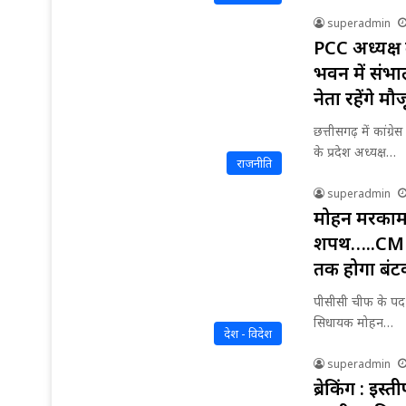
superadmin
PCC अध्यक्ष
भवन में संभ
नेता रहेंगे मौ
छत्तीसगढ़ में कांग्र
के प्रदेश अध्यक्ष…
राजनीति
superadmin
मोहन मरकाम ब
शपथ…..CM भू
तक होगा बंट
पीसीसी चीफ के पद 
सिधायक मोहन…
देश - विदेश
superadmin
ब्रेकिंग : इस