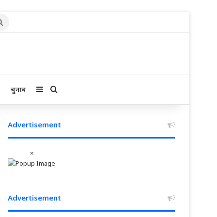
Search
for
Sidebar
Search for
चुनाव
Advertisement
×
Advertisement