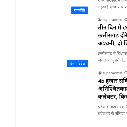
राज्य सरकार ने कर्
महंगाई भत्ता पांच 
राजनीति
superadmin
तीन दिन में छत
छत्तीसगढ़ दौर
अश्वनी, दो द
छत्तीसगढ़ में विधान
जनता से जुड़ने में…
देश - विदेश
superadmin
45 हजार संव
अनिश्चितकाल
कलेक्टर, किस
प्रदेश के कई सरका
प्रदेशभर के संविदा