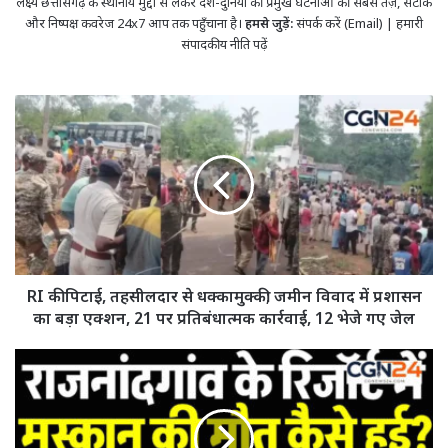
लक्ष्य छत्तीसगढ़ के स्थानीय मुद्दों से लेकर देश-दुनिया की प्रमुख घटनाओं की सबसे तेज़, सटीक
और निष्पक्ष कवरेज 24x7 आप तक पहुँचाना है।
हमसे जुड़ें:
संपर्क करें (Email)
|
हमारी
संपादकीय नीति पढ़ें
RI
की
पिटाई,
तहसीलदार
से
धक्कामुक्की;
जमीन
विवाद
में
प्रशासन
RI की पिटाई, तहसीलदार से धक्कामुक्की; जमीन विवाद में प्रशासन
का
का बड़ा एक्शन, 21 पर प्रतिबंधात्मक कार्रवाई, 12 भेजे गए जेल
बड़ा
एक्शन,
मनघट्टा
21
रिसॉर्ट
पर
में
प्रतिबंधात्मक
युवती
कार्रवाई,
की