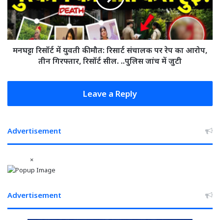
12
मौत:
भेजे
रिसार्ट
गए
संचालक
जेल
पर
रेप
मनघट्टा रिसॉर्ट में युवती की मौत: रिसार्ट संचालक पर रेप का आरोप,
का
तीन गिरफ्तार, रिसॉर्ट सील. ..पुलिस जांच में जुटी
आरोप,
तीन
गिरफ्तार,
Leave a Reply
रिसॉर्ट
सील.
..पुलिस
Advertisement
जांच
में
जुटी
×
Advertisement