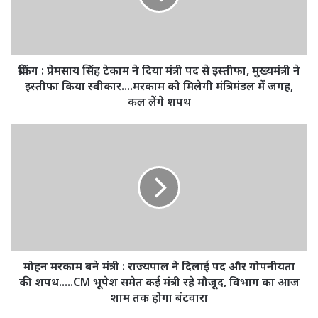
ने
दिया
मंत्री
पद
से
ब्रेकिंग : प्रेमसाय सिंह टेकाम ने दिया मंत्री पद से इस्तीफा, मुख्यमंत्री ने
इस्तीफा,
इस्तीफा किया स्वीकार....मरकाम को मिलेगी मंत्रिमंडल में जगह,
मुख्यमंत्री
कल लेंगे शपथ
ने
इस्तीफा
मोहन
किया
मरकाम
स्वीकार....मरकाम
बने
को
मंत्री
मिलेगी
:
मंत्रिमंडल
राज्यपाल
में
ने
जगह,
दिलाई
कल
पद
लेंगे
और
मोहन मरकाम बने मंत्री : राज्यपाल ने दिलाई पद और गोपनीयता
शपथ
गोपनीयता
की शपथ.....CM भूपेश समेत कई मंत्री रहे मौजूद, विभाग का आज
की
शाम तक होगा बंटवारा
शपथ.....CM