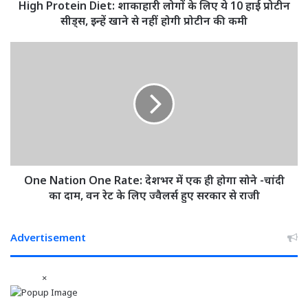
हाई
High Protein Diet: शाकाहारी लोगों के लिए ये 10 हाई प्रोटीन
प्रोटीन
सीड्स, इन्हें खाने से नहीं होगी प्रोटीन की कमी
सीड्स,
इन्हें
One
खाने
Nation
से
One
नहीं
Rate:
होगी
देशभर
प्रोटीन
में
की
एक
कमी
ही
होगा
सोने
One Nation One Rate: देशभर में एक ही होगा सोने -चांदी
-चांदी
का दाम, वन रेट के लिए ज्वैलर्स हुए सरकार से राजी
का
दाम,
वन
Advertisement
रेट
के
×
लिए
ज्वैलर्स