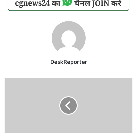
DeskReporter
High
Protein
Diet:
शाकाहारी
लोगों
के
लिए
ये
10