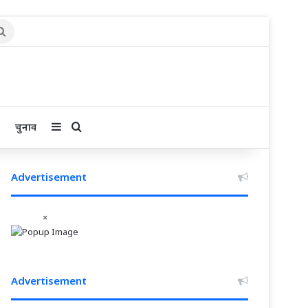
Search
for
Sidebar
Search for
चुनाव
Advertisement
×
Advertisement