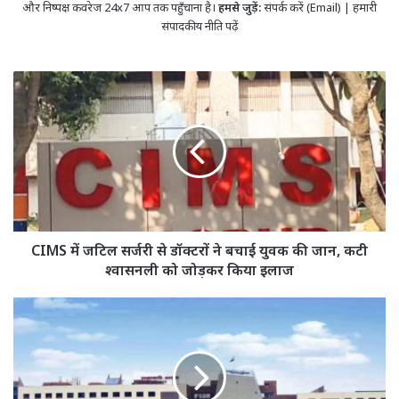
और निष्पक्ष कवरेज 24x7 आप तक पहुँचाना है।
हमसे जुड़ें:
संपर्क करें (Email)
|
हमारी
संपादकीय नीति पढ़ें
CIMS
में
जटिल
सर्जरी
से
डॉक्टरों
ने
बचाई
युवक
की
CIMS में जटिल सर्जरी से डॉक्टरों ने बचाई युवक की जान, कटी
जान,
श्वासनली को जोड़कर किया इलाज
कटी
श्वासनली
छत्तीसगढ़
को
कर्मचारियों
जोड़कर
के
किया
लिए
इलाज
अहम
खबर;