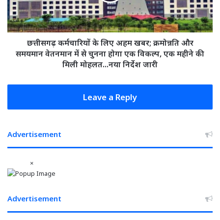
क्रमोन्नति
और
समयमान
वेतनमान
छत्तीसगढ़ कर्मचारियों के लिए अहम खबर; क्रमोन्नति और
में
समयमान वेतनमान में से चुनना होगा एक विकल्प, एक महीने की
से
मिली मोहलत...नया निर्देश जारी
चुनना
होगा
एक
Leave a Reply
विकल्प,
एक
महीने
Advertisement
की
मिली
मोहलत...नया
×
निर्देश
जारी
Advertisement