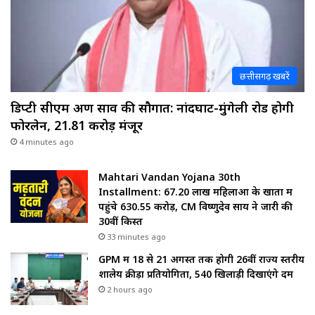
छत्तीसगढ़ खबरें
डिप्टी सीएम अरुण साव की सौगात: नांदघाट-मुंगेली रोड होगी
फोरलेन, ₹21.81 करोड़ मंजूर
4 minutes ago
Mahtari Vandan Yojana 30th
Installment: 67.20 लाख महिलाओं के खातों में
पहुंचे 630.55 करोड़, CM विष्णुदेव साय ने जारी की
30वीं किस्त
33 minutes ago
GPM में 18 से 21 अगस्त तक होगी 26वीं राज्य स्तरीय
शालेय क्रीड़ा प्रतियोगिता, 540 खिलाड़ी दिखाएंगे दम
2 hours ago