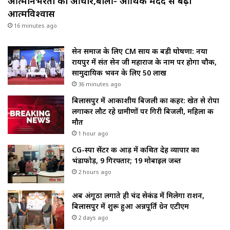
आत्मनिर्भरता का आधार,बोलीं- आर्थिक मदद से बढ़ा
आत्मविश्वास
16 minutes ago
सेन समाज के लिए CM साय की बड़ी घोषणा: नया
रायपुर में संत सेन जी महाराज के नाम पर होगा चौक,
सामुदायिक भवन के लिए 50 लाख
36 minutes ago
बिलासपुर में आकाशीय बिजली का कहर: खेत से रोपा
लगाकर लौट रहे ग्रामीणों पर गिरी बिजली, महिला की
मौत
1 hour ago
CG-स्पा सेंटर की आड़ में कथित देह व्यापार का
भंडाफोड़, 9 गिरफ्तार; 19 मोबाइल जब्त
2 hours ago
अब अंगूठा लगाते ही चंद सेकंड में मिलेगा राशन,
बिलासपुर में शुरू हुआ अन्नपूर्ति ग्रेन एटीएम
2 days ago