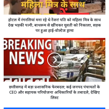
रेंजर!
पति
को
महिला
होटल में रंगरलियां मना रहे थे रेंजर! पति को महिला मित्र के साथ
मित्र
देख भड़की पत्नी, बाथरूम से खींचकर युवती को निकाला, सड़क
के
पर हुआ हाई-वोल्टेज ड्रामा
साथ
देख
छत्तीसगढ़
भड़की
में
पत्नी,
बड़ा
बाथरूम
प्रशासनिक
से
फेरबदल;
खींचकर
कई
युवती
जनपद
को
पंचायतों
निकाला,
के
सड़क
CEO
छत्तीसगढ़ में बड़ा प्रशासनिक फेरबदल; कई जनपद पंचायतों के
पर
और
CEO और सहायक परियोजना अधिकारियों के तबादले, देखिए
हुआ
सहायक
लिस्ट
हाई-
परियोजना
वोल्टेज
अधिकारियों