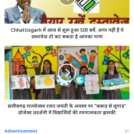
हुआ
SIR
सर्वे,
अगर
नहीं
Chhattisgarh में आज से शुरू हुआ SIR सर्वे, अगर नहीं हैं ये
हैं
दस्तावेज़ तो कट सकता है आपका नाम!
ये
दस्तावेज़
छत्तीसगढ़
तो
राज्योत्सव
कट
रजत
सकता
जयंती
है
के
आपका
अवसर
नाम!
पर
"कबाड़
से
जुगाड़"
छत्तीसगढ़ राज्योत्सव रजत जयंती के अवसर पर "कबाड़ से जुगाड़"
प्रोजेक्ट
प्रोजेक्ट प्रदर्शनी में विद्यार्थियों की रचनात्मकता झलकी
प्रदर्शनी
में
विद्यार्थियों
Advertisement