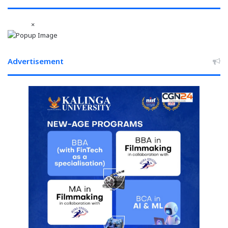
की
रचनात्मकता
×
झलकी
Advertisement