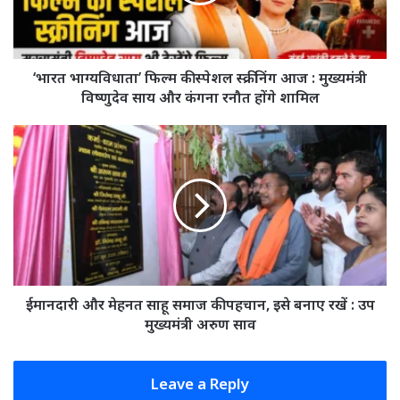
आज
:
मुख्यमंत्री
विष्णुदेव
‘भारत भाग्यविधाता’ फिल्म की स्पेशल स्क्रीनिंग आज : मुख्यमंत्री
साय
विष्णुदेव साय और कंगना रनौत होंगे शामिल
और
कंगना
ईमानदारी
रनौत
और
होंगे
मेहनत
शामिल
साहू
समाज
की
पहचान,
इसे
बनाए
रखें
ईमानदारी और मेहनत साहू समाज की पहचान, इसे बनाए रखें : उप
:
मुख्यमंत्री अरुण साव
उप
मुख्यमंत्री
अरुण
Leave a Reply
साव