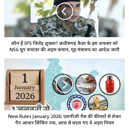
जितेंद्र
शुक्ला?
छत्तीसगढ़
कैडर
के
इस
अफसर
कौन हैं IPS जितेंद्र शुक्ला? छत्तीसगढ़ कैडर के इस अफसर को
को
NSG ग्रुप कमांडर की अहम कमान, गृह मंत्रालय का आदेश जारी
NSG
ग्रुप
New
कमांडर
Rules
की
January
अहम
2026:
कमान,
एलपीजी
गृह
गैस
मंत्रालय
की
का
कीमतों
आदेश
से
जारी
लेकर
New Rules January 2026: एलपीजी गैस की कीमतों से लेकर
पैन
पैन आधार लिंकिंग तक, आज से बदल गए ये अहम नियम
आधार