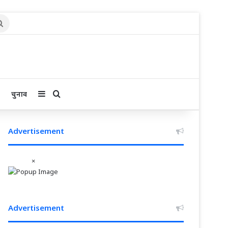
Search
for
Sidebar
Search for
चुनाव
Advertisement
×
Advertisement