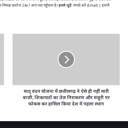
र निष्पक्ष कवरेज 24x7 आप तक पहुँचाना है।
हमसे जुड़ें:
संपर्क करें (Email)
|
हमारी
मातृ
वंदन
योजना
में
छत्तीसगढ़
ने
ऐसे
ही
नहीं
मारी
मातृ वंदन योजना में छत्तीसगढ़ ने ऐसे ही नहीं मारी
बाजी,
बाजी, शिकायतों का तेज निराकरण और मंजूरी पर
शिकायतों
फोकस कर हासिल किया देश में पहला स्थान
का
तेज
निराकरण
और