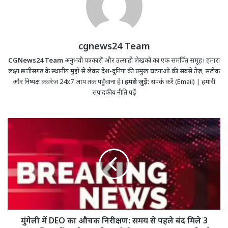
cgnews24 Team
CGNews24 Team
अनुभवी पत्रकारों और उत्साही लेखकों का एक समर्पित समूह। हमारा
लक्ष्य छत्तीसगढ़ के स्थानीय मुद्दों से लेकर देश-दुनिया की प्रमुख घटनाओं की सबसे तेज़, सटीक
और निष्पक्ष कवरेज 24x7 आप तक पहुँचाना है।
हमसे जुड़ें:
संपर्क करें (Email)
|
हमारी
संपादकीय नीति पढ़ें
मुंगेली
में
DEO
का
औचक
निरीक्षण:
समय
से
पहले
बंद
मुंगेली में DEO का औचक निरीक्षण: समय से पहले बंद मिले 3