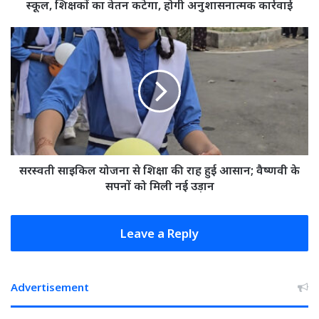
मिले
स्कूल, शिक्षकों का वेतन कटेगा, होगी अनुशासनात्मक कार्रवाई
3
स्कूल,
सरस्वती
शिक्षकों
साइकिल
का
योजना
वेतन
से
कटेगा,
शिक्षा
होगी
की
अनुशासनात्मक
राह
कार्रवाई
हुई
आसान;
वैष्णवी
सरस्वती साइकिल योजना से शिक्षा की राह हुई आसान; वैष्णवी के
के
सपनों को मिली नई उड़ान
सपनों
को
मिली
Leave a Reply
नई
उड़ान
Advertisement