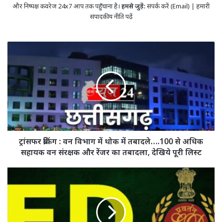
और निष्पक्ष कवरेज 24x7 आप तक पहुँचाना है।
हमसे जुड़ें:
संपर्क करें (Email)
|
हमारी
संपादकीय नीति पढ़ें
ट्रांसफर
ब्रेकिंग
:
वन
विभाग
में
थोक
में
तबादले….100
से
ट्रांसफर ब्रेकिंग : वन विभाग में थोक में तबादले….100 से अधिक
अधिक
सहायक वन संरक्षक और रेंजर का तबादला, देखिये पूरी लिस्ट
सहायक
वन
छत्तीसगढ़
संरक्षक
पाठ्य
और
पुस्तक
रेंजर
निगम
का
घोटाला: