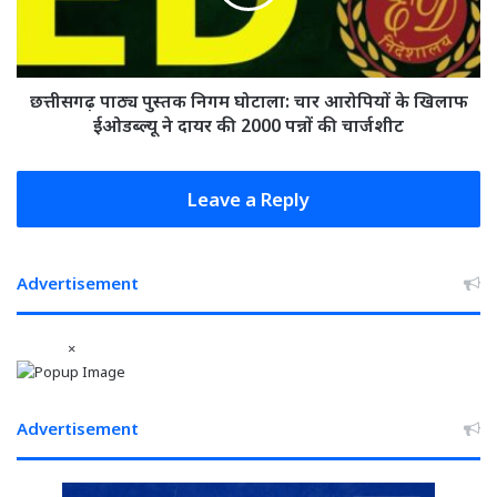
तबादला,
चार
देखिये
आरोपियों
पूरी
के
लिस्ट
खिलाफ
ईओडब्ल्यू
छत्तीसगढ़ पाठ्य पुस्तक निगम घोटाला: चार आरोपियों के खिलाफ
ने
ईओडब्ल्यू ने दायर की 2000 पन्नों की चार्जशीट
दायर
की
2000
Leave a Reply
पन्नों
की
चार्जशीट
Advertisement
×
Advertisement