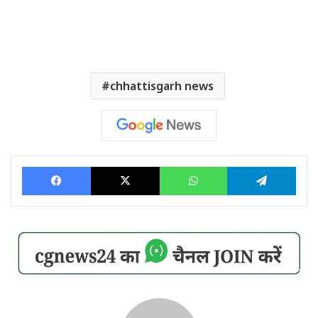
chhattisgarh news
Facebook
X
WhatsApp
Tele