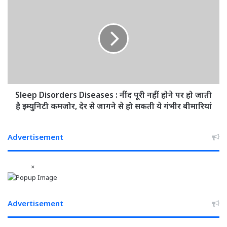
अगली
Disorders
सुनवाई
Diseases
तक
:
गिरफ्तारी
नींद
पर
पूरी
लगाईं
नहीं
रोक
होने
पर
हो
Sleep Disorders Diseases : नींद पूरी नहीं होने पर हो जाती
जाती
है इम्युनिटी कमजोर, देर से जागने से हो सकती ये गंभीर बीमारियां
है
इम्युनिटी
कमजोर,
Advertisement
देर
से
×
जागने
से
हो
सकती
Advertisement
ये
गंभीर