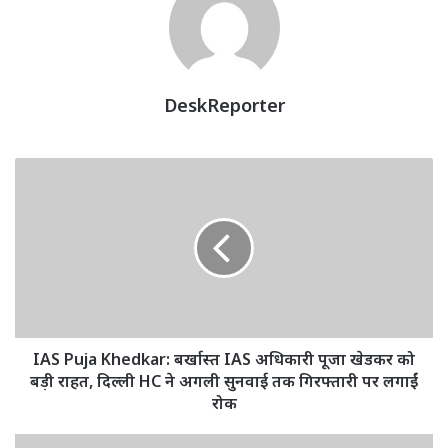
DeskReporter
IAS
Puja
Khedkar:
बर्खास्त
IAS
अधिकारी
पूजा
खेडकर
को
बड़ी
IAS Puja Khedkar: बर्खास्त IAS अधिकारी पूजा खेडकर को
राहत,
बड़ी राहत, दिल्ली HC ने अगली सुनवाई तक गिरफ्तारी पर लगाईं
दिल्ली
रोक
HC
ने
Sleep