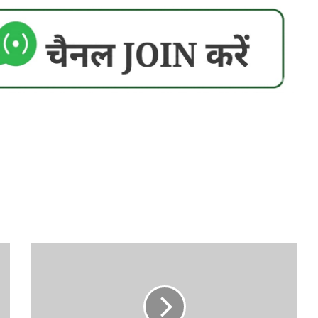
साय
सरकार
ने
बस्तर-
सरगुजा