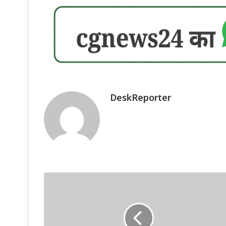
DeskReporter
CRPF
Recruitment
:
CRPF
में