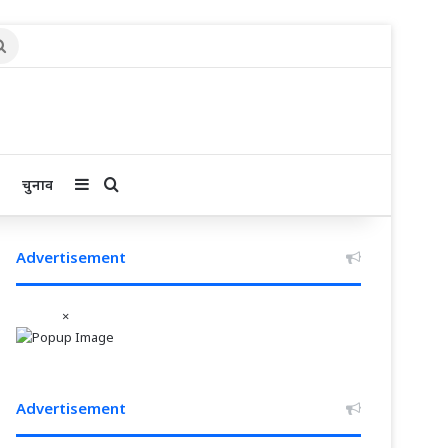
Search
for
Sidebar
Search for
चुनाव
Advertisement
×
Advertisement