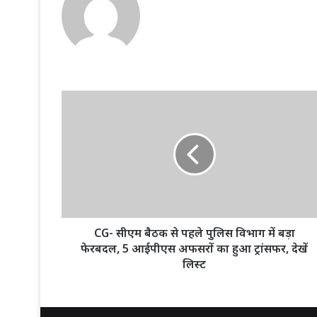
CG-
सीएम
बैठक
से
पहले
पुलिस
विभाग
में
बड़ा
फेरबदल,
CG- सीएम बैठक से पहले पुलिस विभाग में बड़ा
5
फेरबदल, 5 आईपीएस अफसरों का हुआ ट्रांसफर, देखें
आईपीएस
लिस्ट
अफसरों
का
हुआ