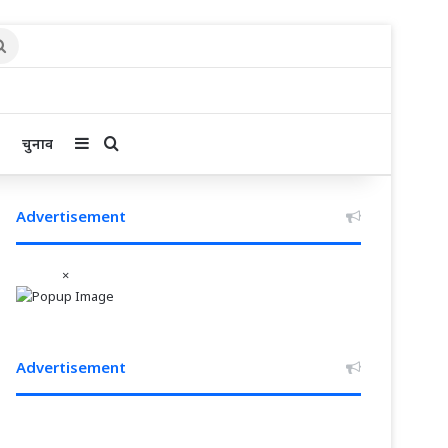
Search
for
Sidebar
Search for
चुनाव
Advertisement
×
Advertisement