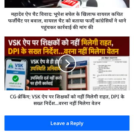
खिलाफ
वायरल
कथित
महादेव ऐप चैट विवाद: भूपेश बघेल के खिलाफ वायरल कथित
फर्जी
फर्जी चैट पर बवाल, वायरल चैट को बताया फर्जी, कांग्रेसियों ने थाने
चैट
पहुंचकर कार्रवाई की मांग की
पर
बवाल,
CG-
वायरल
ब्रेकिंग;
चैट
VSK
को
ऐप
बताया
पर
फर्जी,
शिक्षकों
कांग्रेसियों
को
ने
नहीं
थाने
मिलेगी
पहुंचकर
राहत,
CG-ब्रेकिंग; VSK ऐप पर शिक्षकों को नहीं मिलेगी राहत, DPI के
कार्रवाई
DPI
सख्त निर्देश...वरना नहीं मिलेगा वेतन
की
के
मांग
सख्त
की
निर्देश...वरना
Leave a Reply
नहीं
मिलेगा