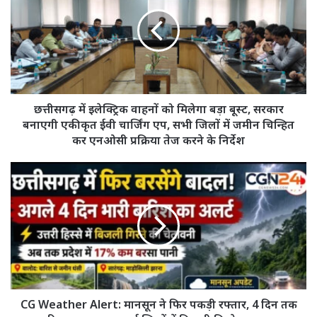
इलेक्ट्रिक
वाहनों
को
मिलेगा
बड़ा
बूस्ट,
सरकार
बनाएगी
छत्तीसगढ़ में इलेक्ट्रिक वाहनों को मिलेगा बड़ा बूस्ट, सरकार
एकीकृत
बनाएगी एकीकृत ईवी चार्जिंग एप, सभी जिलों में जमीन चिन्हित
ईवी
कर एनओसी प्रक्रिया तेज करने के निर्देश
चार्जिंग
एप,
CG
सभी
Weather
जिलों
Alert:
में
मानसून
जमीन
ने
चिन्हित
फिर
कर
पकड़ी
एनओसी
रफ्तार,
प्रक्रिया
4
तेज
दिन
CG Weather Alert: मानसून ने फिर पकड़ी रफ्तार, 4 दिन तक
करने
तक