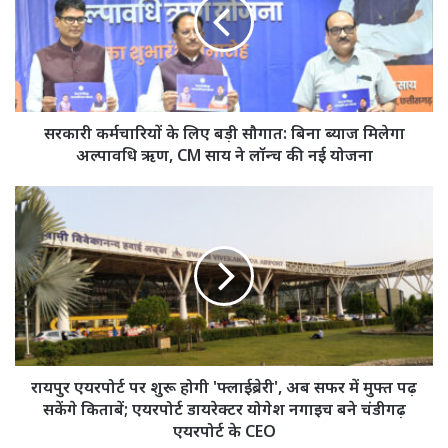
लिए
बड़ी
सौगात:
बिना
ब्याज
मिलेगा
अल्पावधि
सरकारी कर्मचारियों के लिए बड़ी सौगात: बिना ब्याज मिलेगा
ऋण,
अल्पावधि ऋण, CM साय ने लॉन्च की नई योजना
CM
साय
रायपुर
ने
एयरपोर्ट
लॉन्च
पर
की
शुरू
नई
होगी
योजना
'फ्लाईब्रेरी',
अब
सफर
में
मुफ्त
रायपुर एयरपोर्ट पर शुरू होगी 'फ्लाईब्रेरी', अब सफर में मुफ्त पढ़
पढ़
सकेंगे किताबें; एयरपोर्ट डायरेक्टर योगेश नगाइच बने चंडीगढ़
सकेंगे
एयरपोर्ट के CEO
किताबें;