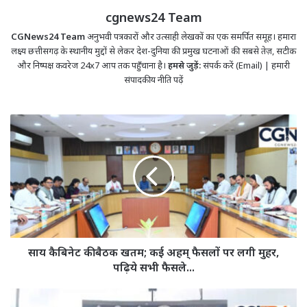
cgnews24 Team
CGNews24 Team
अनुभवी पत्रकारों और उत्साही लेखकों का एक समर्पित समूह। हमारा
लक्ष्य छत्तीसगढ़ के स्थानीय मुद्दों से लेकर देश-दुनिया की प्रमुख घटनाओं की सबसे तेज़, सटीक
और निष्पक्ष कवरेज 24x7 आप तक पहुँचाना है।
हमसे जुड़ें:
संपर्क करें (Email)
|
हमारी
संपादकीय नीति पढ़ें
साय
कैबिनेट
की
बैठक
खतम;
कई
अहम्
फैसलों
पर
लगी
साय कैबिनेट की बैठक खतम; कई अहम् फैसलों पर लगी मुहर,
मुहर,
पढ़िये सभी फैसले...
पढ़िये
सभी
बिलासपुर