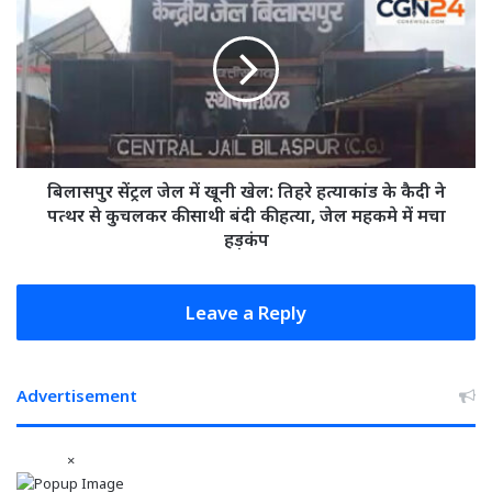
फैसले...
सेंट्रल
जेल
में
खूनी
खेल:
तिहरे
हत्याकांड
के
कैदी
बिलासपुर सेंट्रल जेल में खूनी खेल: तिहरे हत्याकांड के कैदी ने
ने
पत्थर से कुचलकर की साथी बंदी की हत्या, जेल महकमे में मचा
पत्थर
हड़कंप
से
कुचलकर
की
Leave a Reply
साथी
बंदी
की
Advertisement
हत्या,
जेल
महकमे
×
में
मचा