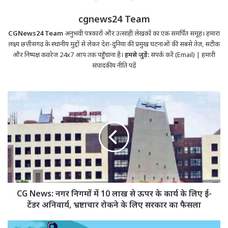
cgnews24 Team
CGNews24 Team
अनुभवी पत्रकारों और उत्साही लेखकों का एक समर्पित समूह। हमारा
लक्ष्य छत्तीसगढ़ के स्थानीय मुद्दों से लेकर देश-दुनिया की प्रमुख घटनाओं की सबसे तेज़, सटीक
और निष्पक्ष कवरेज 24x7 आप तक पहुँचाना है।
हमसे जुड़ें:
संपर्क करें (Email)
|
हमारी
संपादकीय नीति पढ़ें
CG
News:
नगर
निगमों
में
10
लाख
से
ऊपर
के
CG News: नगर निगमों में 10 लाख से ऊपर के कार्य के लिए ई-
कार्य
टेंडर अनिवार्य, भ्रष्टाचार रोकने के लिए सरकार का फैसला
के
लिए
Rule