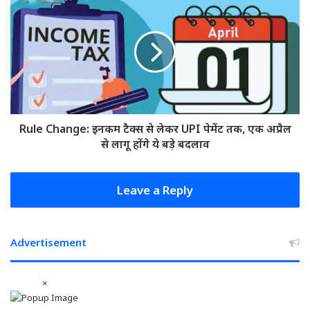
ई-
Change:
टेंडर
इनकम
अनिवार्य,
टैक्स
भ्रष्टाचार
से
रोकने
लेकर
के
UPI
लिए
पेमेंट
सरकार
तक,
का
एक
Rule Change: इनकम टैक्स से लेकर UPI पेमेंट तक, एक अप्रैल
फैसला
अप्रैल
से लागू होंगे ये बड़े बदलाव
से
लागू
होंगे
Leave a Reply
ये
बड़े
बदलाव
Advertisement
×