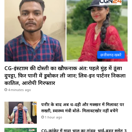
छत्तीसगढ़ खबरें
CG-इंस्टाग्राम की दोस्ती का खौफनाक अंत: पहले मुंह में ठूंसा
दुपट्टा, फिर पानी में डुबोकर ली जान; लिव-इन पार्टनर निकला
कातिल, आरोपी गिरफ्तार
4 minutes ago
पनीर के बाद अब दूध-दही और मक्खन में मिलावट पर
सख्ती, स्वास्थ्य मंत्री बोले- मिलावटखोर नहीं बचेंगे
1 hour ago
CG-कांकेर में मादा भालू का तांडव: भाई-बहन समेत 3