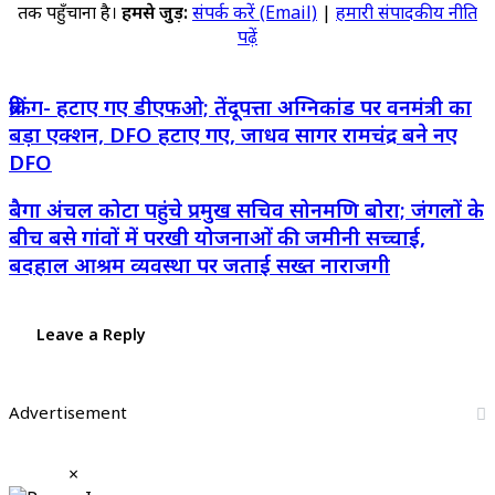
तक पहुँचाना है।
हमसे जुड़ें:
संपर्क करें (Email)
|
हमारी संपादकीय नीति
पढ़ें
ब्रेकिंग-
ब्रेकिंग- हटाए गए डीएफओ; तेंदूपत्ता अग्निकांड पर वनमंत्री का
हटाए
बड़ा एक्शन, DFO हटाए गए, जाधव सागर रामचंद्र बने नए
गए
DFO
डीएफओ;
तेंदूपत्ता
बैगा
बैगा अंचल कोटा पहुंचे प्रमुख सचिव सोनमणि बोरा; जंगलों के
अग्निकांड
अंचल
बीच बसे गांवों में परखी योजनाओं की जमीनी सच्चाई,
पर
कोटा
बदहाल आश्रम व्यवस्था पर जताई सख्त नाराजगी
वनमंत्री
पहुंचे
का
प्रमुख
बड़ा
सचिव
Leave a Reply
एक्शन,
सोनमणि
DFO
बोरा;
हटाए
जंगलों
Advertisement
गए,
के
जाधव
बीच
सागर
बसे
×
रामचंद्र