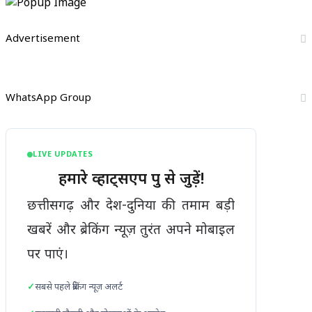
गांवों
बने
में
नए
परखी
Advertisement
DFO
योजनाओं
की
जमीनी
सच्चाई,
WhatsApp Group
बदहाल
आश्रम
व्यवस्था
पर
LIVE UPDATES
जताई
हमारे व्हाट्सएप ग्रुप से जुड़ें!
सख्त
नाराजगी
छत्तीसगढ़ और देश-दुनिया की तमाम बड़ी
खबरें और ब्रेकिंग न्यूज़ तुरंत अपने मोबाइल
पर पाएं।
सबसे पहले ब्रेकिंग न्यूज़ अलर्ट