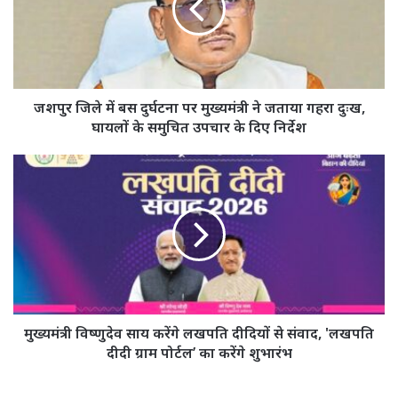
दुर्घटना
पर
मुख्यमंत्री
ने
जताया
गहरा
जशपुर जिले में बस दुर्घटना पर मुख्यमंत्री ने जताया गहरा दुःख,
दुःख,
घायलों के समुचित उपचार के दिए निर्देश
घायलों
के
मुख्यमंत्री
समुचित
विष्णुदेव
उपचार
साय
के
करेंगे
दिए
लखपति
निर्देश
दीदियों
से
संवाद, 'लखपति
दीदी
ग्राम
मुख्यमंत्री विष्णुदेव साय करेंगे लखपति दीदियों से संवाद, 'लखपति
पोर्टल’
दीदी ग्राम पोर्टल’ का करेंगे शुभारंभ
का
करेंगे