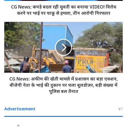
VIDEO!
विरोध
CG News; कपड़े बदल रही युवती का बनाया VIDEO! विरोध
करने
करने पर भाई पर चाकू से हमला, तीन आरोपी गिरफ्तार
पर
भाई
CG
पर
News:
चाकू
अफीम
से
की
हमला,
खेती
तीन
मामले
आरोपी
में
गिरफ्तार
प्रशासन
का
बड़ा
CG News: अफीम की खेती मामले में प्रशासन का बड़ा एक्शन,
एक्शन,
बीजेपी नेता के भाई की दुकान पर चला बुलडोजर, बड़ी संख्या में
बीजेपी
पुलिस बल तैनात
नेता
के
भाई
Advertisement
की
दुकान
×
पर