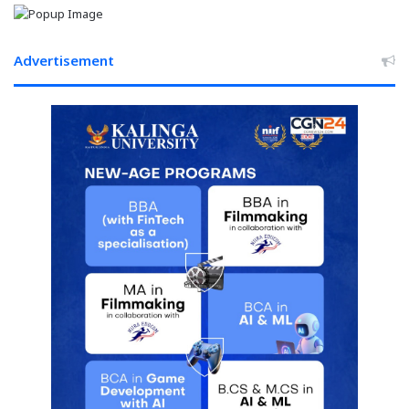
चला
बुलडोजर,
बड़ी
Advertisement
संख्या
में
पुलिस
बल
तैनात