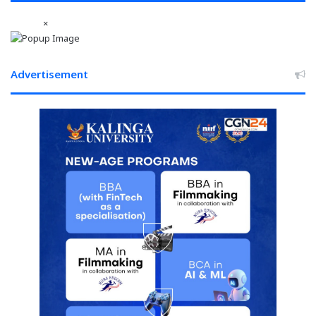
दिन
×
का
पूरा
शेड्यूल
Advertisement