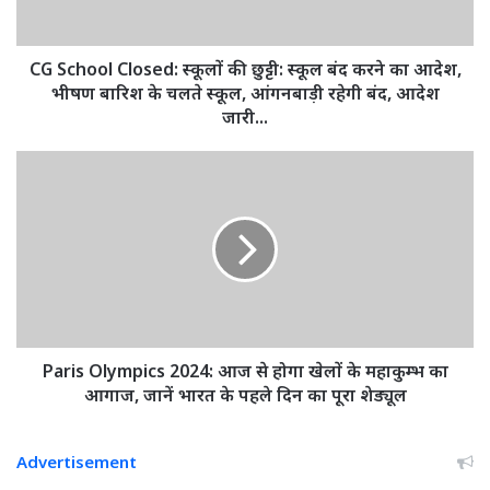
बंद
करने
का
CG School Closed: स्कूलों की छुट्टी: स्कूल बंद करने का आदेश,
आदेश,
भीषण बारिश के चलते स्कूल, आंगनबाड़ी रहेगी बंद, आदेश
भीषण
जारी...
बारिश
के
Paris
चलते
Olympics
स्कूल,
2024:
आंगनबाड़ी
आज
रहेगी
से
बंद,
होगा
आदेश
खेलों
जारी...
के
महाकुम्भ
का
Paris Olympics 2024: आज से होगा खेलों के महाकुम्भ का
आगाज,
आगाज, जानें भारत के पहले दिन का पूरा शेड्यूल
जानें
भारत
के
Advertisement
पहले