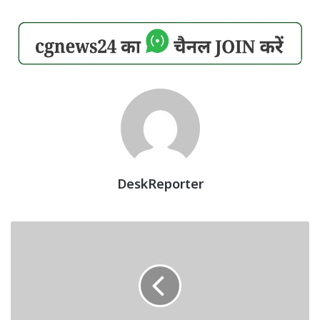
DeskReporter
CG
School
Closed:
स्कूलों
की
छुट्टी:
स्कूल