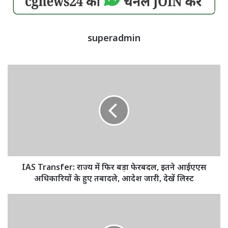
superadmin
IAS
Transfer:
राज्य
में
फिर
बड़ा
फेरबदल,
इतने
आईएएस
अधिकारियों
IAS Transfer: राज्य में फिर बड़ा फेरबदल, इतने आईएएस
के
अधिकारियों के हुए तबादले, आदेश जारी, देखें लिस्ट
हुए
तबादले,
CG
आदेश
Rajya
जारी,
Khel