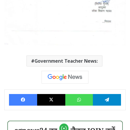
Government Teacher News:
Facebook
X
WhatsApp
Tele