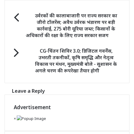
उर्वरकों
उर्वरकों की कालाबाजारी पर राज्य सरकार का
की
जीरो टॉलरेंस; अवैध उर्वरक भंडारण पर बड़ी
कालाबाजारी
कार्रवाई, 275 बोरी यूरिया जब्त; किसानों के
पर
अधिकारों की रक्षा के लिए राज्य सरकार सजग
राज्य
सरकार
CG-
का
CG-चिंतन शिविर 3.0; डिजिटल गवर्नेंस,
चिंतन
जीरो
उभरती तकनीकों, कृषि समृद्धि और नेतृत्व
शिविर
टॉलरेंस;
विकास पर मंथन, मुख्यमंत्री बोले - सुशासन के
3.0;
अवैध
अगले चरण की रूपरेखा तैयार होगी
डिजिटल
उर्वरक
गवर्नेंस,
भंडारण
उभरती
पर
Leave a Reply
तकनीकों,
बड़ी
कृषि
कार्रवाई,
समृद्धि
275
Advertisement
और
बोरी
नेतृत्व
×
यूरिया
विकास
जब्त;
पर
किसानों