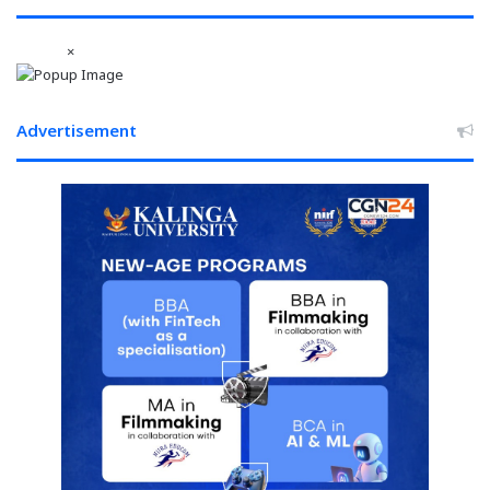
ने
की
×
प्रशंसा
Advertisement