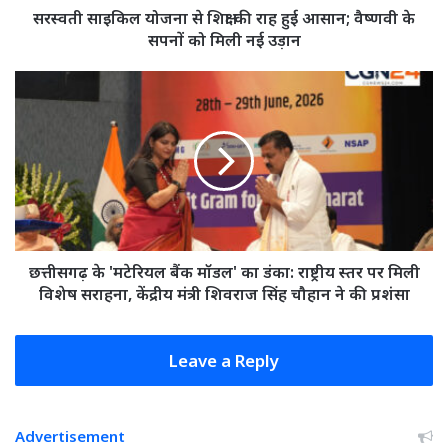
वैष्णवी
सरस्वती साइकिल योजना से शिक्षा की राह हुई आसान; वैष्णवी के
के
सपनों को मिली नई उड़ान
सपनों
को
छत्तीसगढ़
मिली
के
नई
'मटेरियल
उड़ान
बैंक
मॉडल'
का
डंका:
राष्ट्रीय
स्तर
पर
छत्तीसगढ़ के 'मटेरियल बैंक मॉडल' का डंका: राष्ट्रीय स्तर पर मिली
मिली
विशेष सराहना, केंद्रीय मंत्री शिवराज सिंह चौहान ने की प्रशंसा
विशेष
सराहना,
केंद्रीय
Leave a Reply
मंत्री
शिवराज
सिंह
Advertisement
चौहान