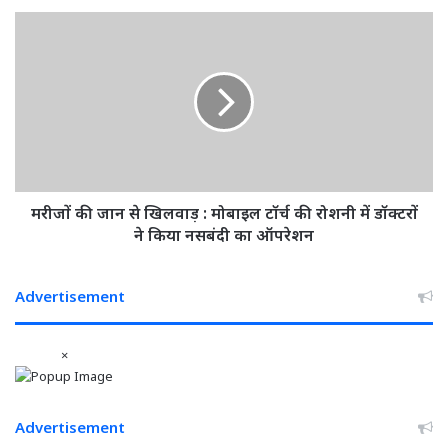
भाकर
मरीजों
समापन
की
समारोह
जान
में
से
होंगी
खिलवाड़
शामिल
:
मोबाइल
टॉर्च
की
रोशनी
मरीजों की जान से खिलवाड़ : मोबाइल टॉर्च की रोशनी में डॉक्‍टरों
में
ने किया नसबंदी का ऑपरेशन
डॉक्‍टरों
ने
किया
Advertisement
नसबंदी
का
×
ऑपरेशन
Advertisement