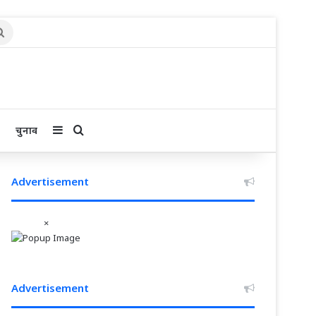
Search
for
Sidebar
Search for
चुनाव
Advertisement
×
Advertisement