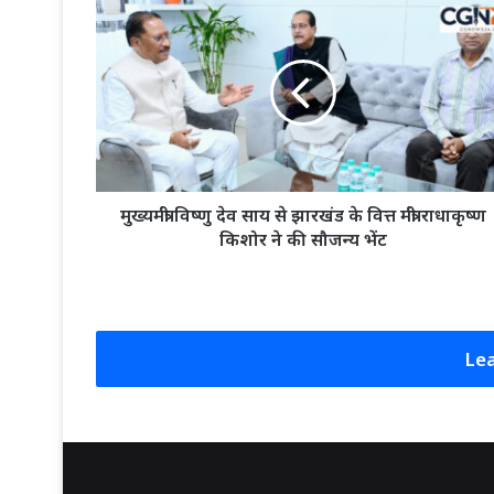
मुख्यमंत्री
विष्णु
देव
साय
से
झारखंड
के
वित्त
मंत्री
राधाकृष्ण
मुख्यमंत्री विष्णु देव साय से झारखंड के वित्त मंत्री राधाकृष्ण
किशोर
किशोर ने की सौजन्य भेंट
ने
की
सौजन्य
भेंट
Lea