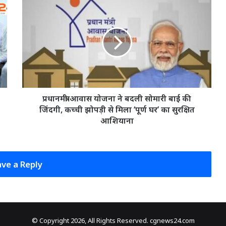
प्रधानमंत्री
आवास
योजना
ने
बदली
सोमारी
बाई
की
जिंदगी,
कच्ची
प्रधानमंत्री आवास योजना ने बदली सोमारी बाई की
झोपड़ी
जिंदगी, कच्ची झोपड़ी से मिला ‘पूर्ण घर’ का सुरक्षित
से
आशियाना
मिला
‘पूर्ण
घर’
का
ve a Reply
सुरक्षित
आशियाना
© Copyright 2026, All Rights Reserved. cgnews24.com