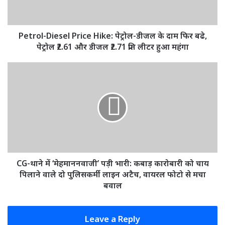
के
दाम
फिर
बढे,
Petrol-Diesel Price Hike: पेट्रोल-डीजल के दाम फिर बढे,
पेट्रोल
पेट्रोल ₹2.61 और डीजल ₹2.71 प्रति लीटर हुआ महंगा
₹2.61
और
CG-
डीजल
थाने
₹2.71
में
प्रति
‘मेहमाननवाजी’
लीटर
पड़ी
हुआ
भारी:
महंगा
कबाड़
कारोबारी
को
चाय
CG-थाने में ‘मेहमाननवाजी’ पड़ी भारी: कबाड़ कारोबारी को चाय
पिलाने
पिलाने वाले दो पुलिसकर्मी लाइन अटैच, वायरल फोटो से मचा
वाले
बवाल
दो
पुलिसकर्मी
लाइन
Leave a Reply