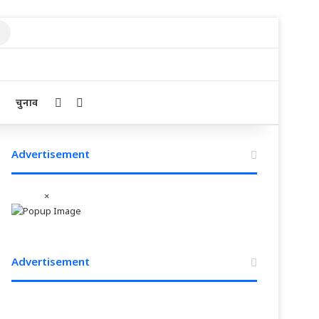
Search
for
Sidebar
Search for
चुनाव
Advertisement
×
Advertisement