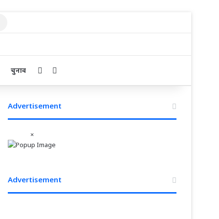
Search
for
Sidebar
Search for
चुनाव
Advertisement
×
Advertisement