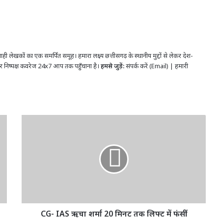
ही लेखकों का एक समर्पित समूह। हमारा लक्ष्य छत्तीसगढ़ के स्थानीय मुद्दों से लेकर देश-
र निष्पक्ष कवरेज 24x7 आप तक पहुँचाना है।
हमसे जुड़ें:
संपर्क करें (Email)
|
हमारी
CG-
IAS
ऋचा
शर्मा
20
मिनट
तक
लिफ्ट
में
फंसीं!
CG- IAS ऋचा शर्मा 20 मिनट तक लिफ्ट में फंसीं!