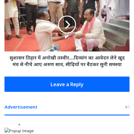
सुशासन
की
तिहार
बड़ी
में
कहानी
अनोखी
तस्वीर....दिव्यांग
का
आवेदन
लेने
खुद
मंच
सुशासन तिहार में अनोखी तस्वीर....दिव्यांग का आवेदन लेने खुद
से
मंच से नीचे आए अरुण साव, सीढ़ियों पर बैठकर सुनी समस्या
नीचे
आए
अरुण
Leave a Reply
साव,
सीढ़ियों
पर
Advertisement
बैठकर
सुनी
समस्या
×