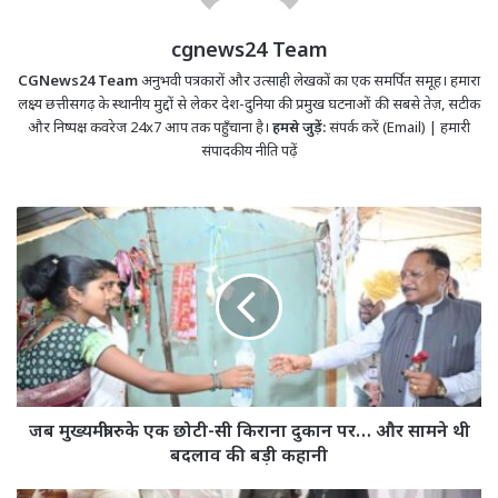
cgnews24 Team
CGNews24 Team
अनुभवी पत्रकारों और उत्साही लेखकों का एक समर्पित समूह। हमारा
लक्ष्य छत्तीसगढ़ के स्थानीय मुद्दों से लेकर देश-दुनिया की प्रमुख घटनाओं की सबसे तेज़, सटीक
और निष्पक्ष कवरेज 24x7 आप तक पहुँचाना है।
हमसे जुड़ें:
संपर्क करें (Email)
|
हमारी
संपादकीय नीति पढ़ें
जब
मुख्यमंत्री
रुके
एक
छोटी-
सी
किराना
दुकान
पर…
और
जब मुख्यमंत्री रुके एक छोटी-सी किराना दुकान पर… और सामने थी
सामने
बदलाव की बड़ी कहानी
थी
बदलाव