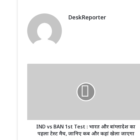
DeskReporter
IND
vs
BAN
1st
Test
:
भारत
और
बांग्लादेश
का
IND vs BAN 1st Test : भारत और बांग्लादेश का
पहला
पहला टेस्ट मैच, जानिए कब और कहां खेला जाएगा
टेस्ट