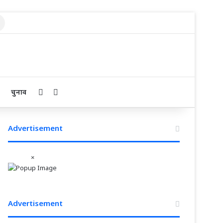
Search
for
Sidebar
Search for
चुनाव
Advertisement
×
Advertisement