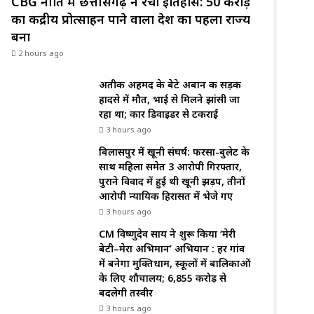
CBG नीति में छत्तीसगढ़ ने रचा इतिहास: ₹50 करोड़
का केंद्रीय प्रोत्साहन पाने वाला देश का पहला राज्य
बना
2 hours ago
अतीक अहमद के बेटे अबान की सड़क
हादसे में मौत, भाई से मिलने झांसी जा
रहा था; कार डिवाइडर से टकराई
3 hours ago
बिलासपुर में खूनी संघर्ष: फरसा-बुलेट के
साथ महिला समेत 3 आरोपी गिरफ्तार,
पुराने विवाद में हुई थी खूनी झड़प, तीनों
आरोपी न्यायिक हिरासत में भेजे गए
3 hours ago
CM विष्णुदेव साय ने शुरू किया ‘मेरी
बेटी–मेरा अभिमान’ अभियान : हर गांव
में बनेगा मुक्तिधाम, स्कूलों में बालिकाओं
के लिए शौचालय; 6,855 करोड़ से
बदलेगी तस्वीर
3 hours ago