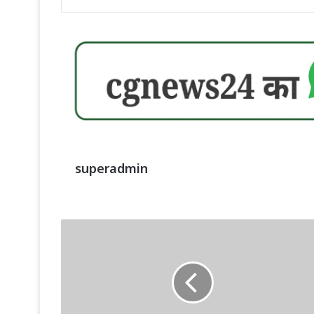
superadmin
Chhattisgarh
News:
स्कॉउट-
गाइड
के
मुख्य
आयुक्त