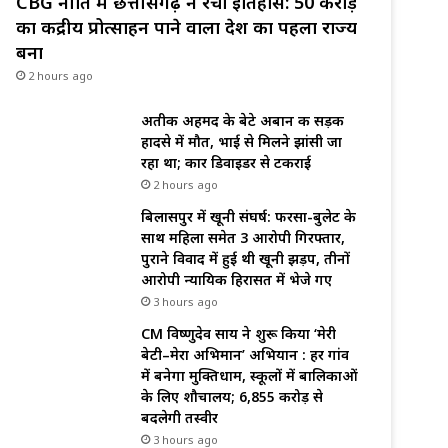
CBG नीति में छत्तीसगढ़ ने रचा इतिहास: ₹50 करोड़
का केंद्रीय प्रोत्साहन पाने वाला देश का पहला राज्य
बना
2 hours ago
अतीक अहमद के बेटे अबान की सड़क
हादसे में मौत, भाई से मिलने झांसी जा
रहा था; कार डिवाइडर से टकराई
2 hours ago
बिलासपुर में खूनी संघर्ष: फरसा-बुलेट के
साथ महिला समेत 3 आरोपी गिरफ्तार,
पुराने विवाद में हुई थी खूनी झड़प, तीनों
आरोपी न्यायिक हिरासत में भेजे गए
3 hours ago
CM विष्णुदेव साय ने शुरू किया ‘मेरी
बेटी–मेरा अभिमान’ अभियान : हर गांव
में बनेगा मुक्तिधाम, स्कूलों में बालिकाओं
के लिए शौचालय; 6,855 करोड़ से
बदलेगी तस्वीर
3 hours ago