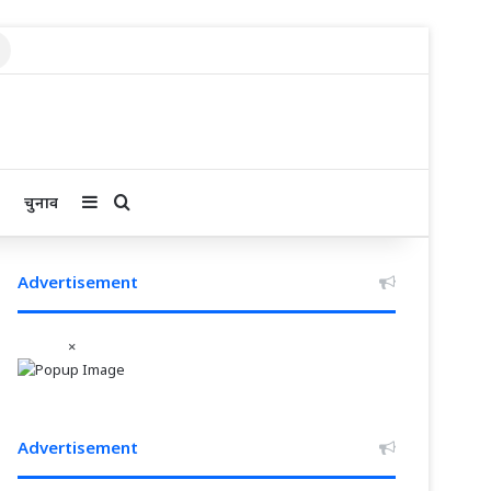
Search
for
Sidebar
Search for
चुनाव
Advertisement
×
Advertisement