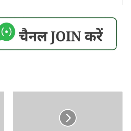
Suspension
Revoked:
1997
बैच
के
IPS
अफसर