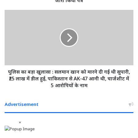
जारी किया पत्र
शुरू,
राज्य
पुलिस
शासन
का
ने
बड़ा
प्रपत्र
खुलासा
तैयार
:
करने
सलमान
जारी
खान
किया
को
पत्र
मारने
दी
पुलिस का बड़ा खुलासा : सलमान खान को मारने दी गई थी सुपारी,
गई
₹25 लाख में डील हुई, पाकिस्तान से AK-47 आनी थी, चार्जशीट में
थी
5 आरोपियों के नाम
सुपारी,
₹25
लाख
Advertisement
में
डील
×
हुई,
पाकिस्तान
से