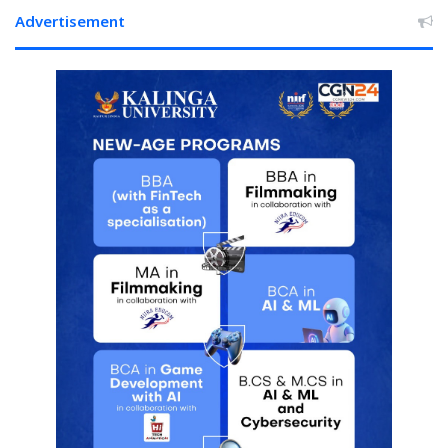
AK-
Advertisement
47
आनी
थी,
चार्जशीट
में
5
आरोपियों
के
नाम