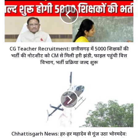
Recruitment:
छत्तीसगढ़
में
5000
शिक्षकों
की
भर्ती
की
CG Teacher Recruitment: छत्तीसगढ़ में 5000 शिक्षकों की
नोटशीट
भर्ती की नोटशीट को CM से मिली हरी झंडी, फाइल पहुंची वित्त
को
विभाग, भर्ती प्रक्रिया जल्द शुरू
CM
से
Chhattisgarh
मिली
News:
हरी
हर-
झंडी,
हर
फाइल
महादेव
पहुंची
से
वित्त
गूंज
विभाग,
उठा
भर्ती
भोरमदेव:
प्रक्रिया
मुख्यमंत्री
Chhattisgarh News: हर-हर महादेव से गूंज उठा भोरमदेव: