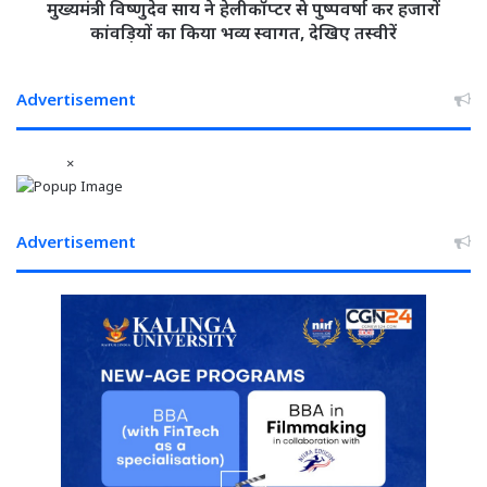
जल्द
विष्णुदेव
मुख्यमंत्री विष्णुदेव साय ने हेलीकॉप्टर से पुष्पवर्षा कर हजारों
शुरू
साय
कांवड़ियों का किया भव्य स्वागत, देखिए तस्वीरें
ने
हेलीकॉप्टर
से
Advertisement
पुष्पवर्षा
कर
×
हजारों
कांवड़ियों
का
किया
Advertisement
भव्य
स्वागत,
देखिए
तस्वीरें