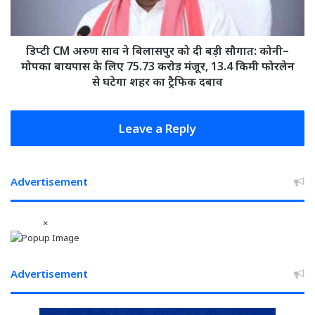
बनाकर
को
ब्लैकमेल
दी
भी
बड़ी
किया...
सौगात:
डिप्टी CM अरुण साव ने बिलासपुर को दी बड़ी सौगात: कोनी–
कोनी–
मोपका बायपास के लिए 75.73 करोड़ मंजूर, 13.4 किमी फोरलेन
मोपका
से घटेगा शहर का ट्रैफिक दबाव
बायपास
के
लिए
Leave a Reply
75.73
करोड़
मंजूर,
Advertisement
13.4
किमी
फोरलेन
×
से
घटेगा
शहर
का
Advertisement
ट्रैफिक
दबाव