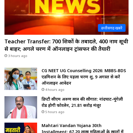
छत्तीसगढ़ खबरें
Teacher Transfer: 700 शिक्षकों के तबादले, 400 नाम सूची
से बाहर; अगले चरण में ऑनलाइन ट्रांसफर की तैयारी
3 hours ago
CG NEET UG Counselling 2026: MBBS-BDS
एडमिशन के लिए पहला चरण शुरू, 9 अगस्त से करें
ऑनलाइन आवेदन
4 hours ago
डिप्टी सीएम अरुण साव की सौगात: नांदघाट-मुंगेली
रोड होगी फोरलेन, ₹21.81 करोड़ मंजूर
5 hours ago
Mahtari Vandan Yojana 30th
Installment: 67.20 लाख महिलाओं के खातों में