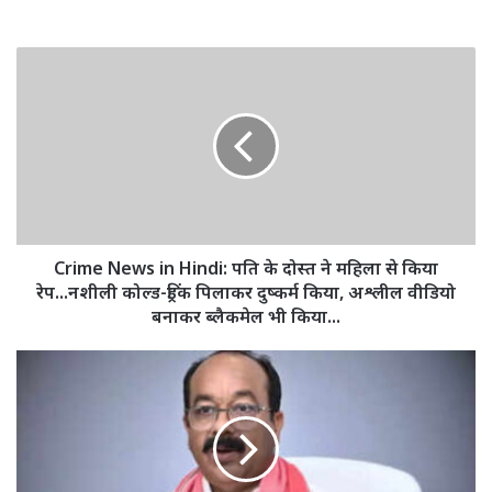
Crime
News
in
Hindi:
पति
के
दोस्त
ने
महिला
से
Crime News in Hindi: पति के दोस्त ने महिला से किया
किया
रेप...नशीली कोल्ड-ड्रिंक पिलाकर दुष्कर्म किया, अश्लील वीडियो
रेप...नशीली
बनाकर ब्लैकमेल भी किया...
कोल्ड-
ड्रिंक
डिप्टी
पिलाकर
CM
दुष्कर्म
अरुण
किया,
साव
अश्लील
ने
वीडियो
बिलासपुर